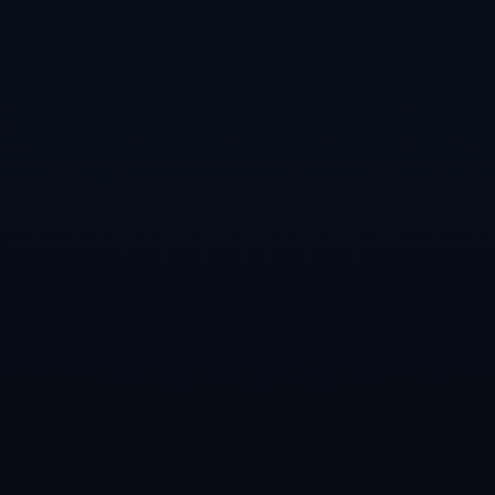
速度滑冰领域继续争金夺银添砖加瓦。
### **案例分析：从训练到实战，彰显中国冰雪精神**
以任子威为例，在备战亚冬会中，他与教练团队一直注重细节打磨。无论是弯
道超越技巧的提升，还是赛道骑线的精准度训练，任子威的努力都让人钦佩。
他在采访中提到：“比赛中任何0.1秒的优势，背后都可能是数千次的重复训练
换来的。”这种对细节的极致追求，正是中国军团在冰雪领域崛起的缩影，也体
现了运动员们蓬勃向上的拼搏精神。
此外，哈尔滨作为中国冰雪运动的摇篮，也为本次亚冬会的备战提供了天然优
势。来自该地区的运动员，如在雪地滑雪项目上屡创佳绩的徐梦桃，一直汲取
家乡冰雪资源的滋养和支持，让她在国际赛场大放异彩。这种地域优势与运动
员的奋斗精神结合，无疑为中国团队在亚冬会上力争上游提供了坚实保障。