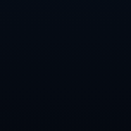
### **展望：冰雪盛会，中国军团蓄势待发**
总结来说，中国军团此次以全明星阵容征战哈尔滨亚冬会，背后不仅是对荣誉
的渴望，更是中国冰雪运动整体崛起的体现。他们将用汗水和努力在赛场上拼
搏，助力中国在亚洲冰雪竞技和全球竞技体育版图上继续书写辉煌篇章。**哈
尔滨亚冬会，不仅是一场冰雪竞技，更是中国冰雪力量的再一次巅峰展现！**
上一篇：我看格拉利什連首場對切爾西的比賽都趕不上
下一篇：东体解析国足名单：整体保持稳定 新疆球员得到进一步重视.