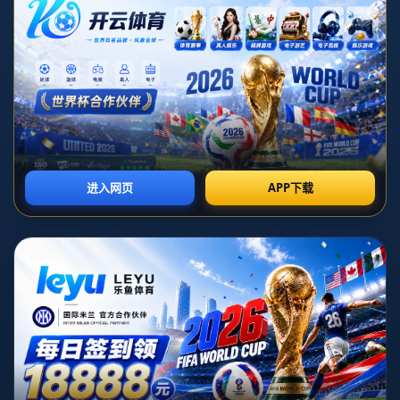
（哈尔滨亚冬会）中国军团名将坐镇蓄势待发.
日期:2026-07-07T21:28:44+08:00
**（哈尔滨亚冬会）中国军团名将坐镇蓄势待发**
2023年即将在哈尔滨举行的亚冬会（亚洲冬季运动会），为冰雪运动爱好者带
来了无限期待。作为国际性冬季体育盛会，本届赛事吸引了众多国家和地区的
关注，而**中国军团以一众名将坐镇**的阵容，无疑成为大家瞩目的焦点。他
们在赛场上的表现不仅承载了国人对冬季运动的热切期望，也将展现**中国冰
雪力量的崛起**。本篇文章将围绕中国军团的备战态势、关键名将以及可能带
来的精彩时刻展开，带您提前感受冰雪竞技的魅力。