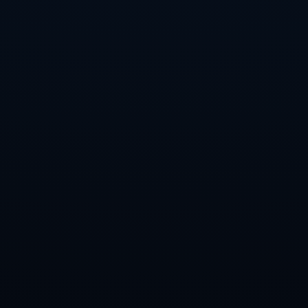
:四川省阿坝藏族羌族自治州小金县新桥乡
电话:029-5