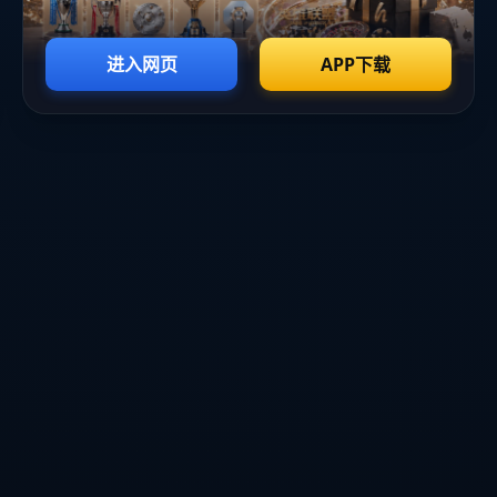
进程和结果。球员与裁判之间的良好沟通是确保比赛顺利进行的
何在激烈的比赛中保持冷静，尊重裁判的判罚，是每位职业球员必
有多位球员因与裁判发生冲突而受到处罚。例如，**德雷蒙德·格
被禁赛。这些案例都表明，球员在比赛中必须时刻保持克制，避免
裁判的权威性。为了维护比赛的公正，联盟制定了严格的规则来约
严格的管理不仅是为了保护裁判的权威，也是为了维护比赛的公
，再次提醒我们球员与裁判之间的关系的重要性。**尊重裁判，
专业的态度面对裁判的判罚。只有这样，才能确保比赛的顺利进
 新疆球员得到进一步重视.
下一篇：伊