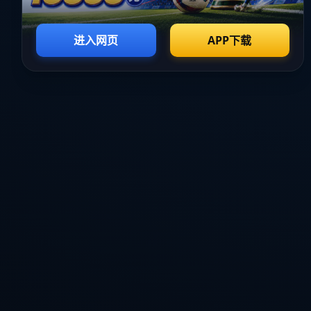
**球员与裁判的关系**
在篮球比赛中，裁判的判罚直接影响比赛的
判的判罚产生不满，甚至发生冲突。**如
**案例分析：其他球员的教训**
保罗的事件并非个例。在NBA历史上，曾
而**德怀特·霍华德**则因推搡裁判而
**联盟的立场与措施**
NBA联盟一直以来都强调比赛的公平性和
或不当言行都会受到严厉的处罚**。这种
**总结**
保罗因与裁判发生身体接触而被罚款的事件
激烈的比赛中，球员需要时刻保持冷静，以
上一篇：东体解析国足名单：整体保持稳定