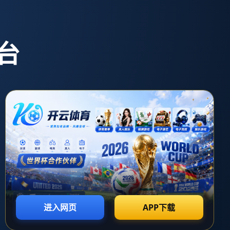
闻资讯
联系我们
029-5223281
News
新闻中心
美元