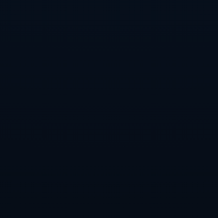
作为全球顶尖拉力赛事之一，**龙游拉力赛不仅要求参赛者有过硬的驾驶技
术，还强调车辆的耐用性和车队的战术安排**。成功的车队通常由一群密切合
作的成员组成，包括车手、领航员和技师，他们每个人都是成功不可或缺的一
部分。