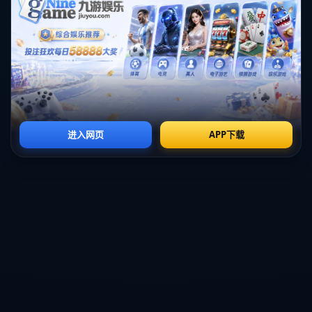
**展望与摩洛哥的对决**
晋级四强后，西班牙队将迎战摩洛哥队。摩洛哥队在本届奥运会中同样表现不
俗，他们的快速反击和坚韧防守将对西班牙队构成挑战。**西班牙队**需要在
接下来的比赛中继续保持良好的状态，尤其是在防守端要更加稳固，以应对摩
洛哥队的进攻威胁。
**总结**