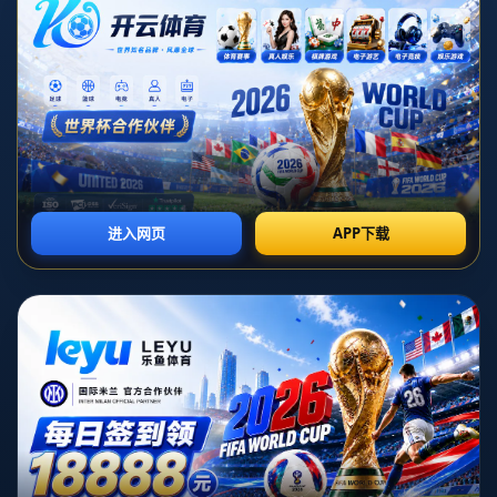
奧運男足-西班牙靠費爾明世界波2次奇跡3-0輕取日本進
四強將碰摩洛哥
日期:2026-07-07T21:28:44+08:00
**西班牙男足凭借费尔明的世界波轻取日本，挺进四强对阵摩洛哥**
在2023年奥运会男足比赛中，西班牙队以3-0的比分战胜日本队，成功晋级四
强。这场比赛中，西班牙球员费尔明的精彩表现成为了全场焦点，他的世界波
进球不仅为球队打开了胜利之门，也为球迷们带来了视觉盛宴。**西班牙男足
**的出色表现再次证明了他们在国际赛场上的强大实力。
**费尔明的世界波：胜利的关键**