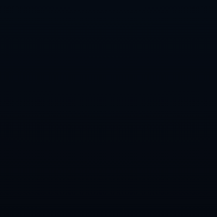
上一篇：年维泗 徐根宝 高洪波 武磊 中国足球四代师徒接力追梦
下一篇：加拿大公布男篮世界杯训练营名单 维金斯缺席