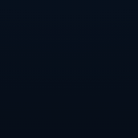
补时阶段，沙特队迎来了全场最高光时刻。正当所有人认为比赛要以平局告终
时，沙特队员在中场争夺战中成功断球，迅速发起了一次快速反击。*凭借娴熟
的脚下技术和默契的团队配合，沙特队在比赛最后一秒打入制胜一球*，完成了
一场惊人的逆转。
这场逆转不仅体现出沙特队员们的不懈努力与坚定信念，也再次证明了教练组
在关键时刻的决策力。此外，这场比赛还向外界展示了足球比赛中奇迹般的瞬
间和其复杂多变的魅力。
**案例分析：成功背后的因素**
沙特阿拉伯队的成功不仅仅是球员的优秀表现，更在于整个团队的高效协作和
正确的战略选择。其中，教练在关键时刻的临场指挥功不可没。通过对自身实
力的正确评估以及对对手弱点的充分利用，沙特得以在逆境中绝地反击。这种
明智的决策力以及团队的凝聚力，为沙特的这场经典胜利奠定了基础。