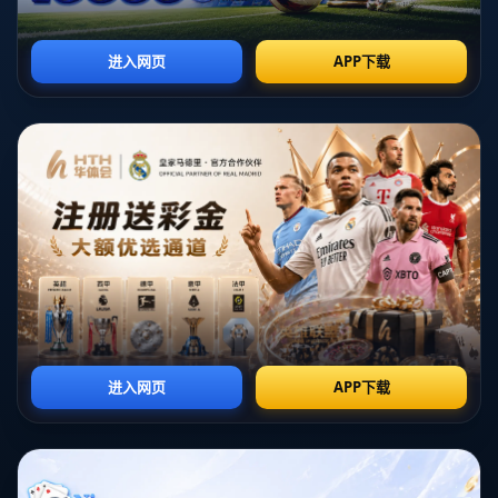
表现却充分证明了自己的实力。从小组赛到淘汰赛，这对组合展现了极佳的配
合能力。*除了精准的战术执行，二人灵活的场上站位和默契的互动也让人印象
深刻。*尤其是在与强劲对手交锋时，他们不仅稳扎稳打，还展现出了年轻选手
的冲劲，这一点尤为难得。
例如，在四分之一决赛中，面对劲敌印尼本土组合，他们凭借稳定的发接发、
高效的网前截击以及快速的后场调动，硬是以2-1的比分逆袭。这场比赛不仅体
现了他们出色的硬实力，更折射出如何在高压环境下调整心态、稳定发挥的心
理素质。
### **赛事意义：为何这场晋级备受期待？**
此前有不少人担忧，面对越来越强的国际对手，中国羽毛球能否继续保持领先
地位。本次**郭新娃/陈芳卉晋级半决赛**的表现，无疑为中国队注入了一针强
心剂。对于两位年轻选手来说，这不仅是一次重要的竞技突破，更是他们迈向
更高舞台的敲门砖。混双项目历来竞争激烈，能够在如此高水平的赛事中突
围，足以证明他们的未来潜力。
同时，**印尼羽毛球大师赛**作为世界羽联的高级别赛事，也是选手们积累奥
运积分的关键舞台。一场优异的表现，不仅能在短期内提升两人组合的国际排
名，还有助于他们赢得更多高水平赛事的参赛机会。