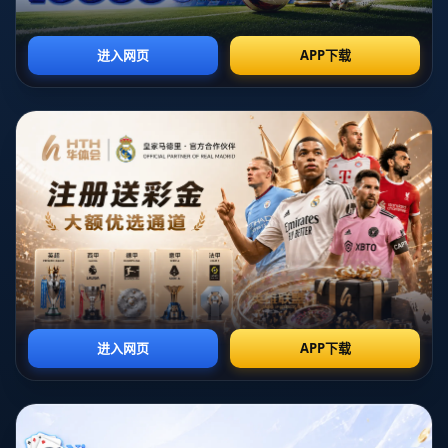
在这个信息爆炸的时代，每一次官方公告都会引发无数的关注和讨论。最近，
一则消息在足球迷中引起了不小的波澜：“**原中超官网已更名为中国足球职业
联赛联合会官网**”。这不是简单的名称变化，而是一场战略调整和品牌重塑的
开端。
### 重新定义品牌，提升官方形象
随着中国足球职业联赛的不断发展，品牌形象的统一和升级变得尤为重要。**
官网更名**正是这场变革的起点。通过更名为“**中国足球职业联赛联合会官网
**”，这个新平台不仅是一个信息发布的窗口，更是与球迷、俱乐部、赞助商深
入互动的桥梁。新名称突出“联合会”概念，**表明其成为联结各方的纽带，承
担更多责任和使命**。
### 战略调整，推动中国足球发展