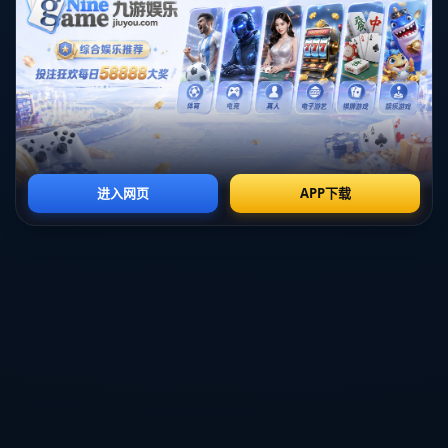
**变更官网名称**不仅意味着品牌层面的提升，也在战略规划中占据重要地
位。一方面，它体现了对中国足球职业联赛发展的更高期许，另一方面意味着
官方将进一步加大对足球文化推广的力度。通过打造一流的官网平台，中国足
球职业联赛希望进一步吸引**国际视野**，加强与**全球足球市场的联系**。
### 案例分析：从英超到中超，官网更名的成功经验
在国际足坛，**英超官网的成功转型**为我们提供了借鉴。多年前，英超官网
进行了一次彻底的品牌重塑，通过突出“Premier League”品牌，它增强了网站
的识别度和亲和力。经过一段时间的调整，英超官网成功吸引了全球数千万的
访问者。如今，中国足球职业联赛的网站改名也在朝着同样的方向努力，期望
通过更名和迭代，探索出更符合中国足球特点的发展路径。