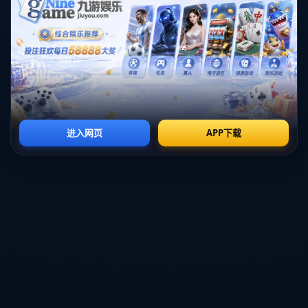
### 联盟的反应
对于哈登的炮轰，NBA办公室并没有选择置之不理。根据官方消息，他们将对
**球队管理层的运作与决策进行调查**。联盟希望能够在这起事件中了解球员
与管理层之间的关系，确保球队在建设过程中遵循合规与透明的原则。
这样的调查不仅仅是例行程序，更是对联盟形象的维护。球队内部的问题如果
得不到解决，可能会影响到整个赛季的竞争状态，甚至扰乱整个联盟的平衡。
值得注意的是，一旦发现管理层存在不当行为，联盟将采取相应的措施，保障
球队和球员的合法权益。
### 球迷与媒体反应
面对哈登的炮轰，球迷和媒体的反应也颇为激烈。一些球迷认为，哈登的直言
无疑是对球队现状的不满表现，应该引起重视；而另一些人则担心这种言论可
能会导致球队的分裂，从而影响到球队在赛季中的表现。
媒体方面，多家体育新闻机构开始对这一事件进行深入报道，分析其对球队士
气及赛季前景的影响。专家们对哈登此举进行了不同的解读：有的认为这是球
队重新审视管理层的机会，有的则担心此举可能让球队的化学反应受到威胁。
### 案例分析