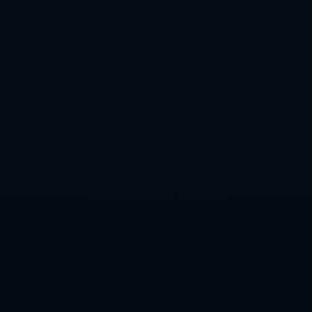
在这令人瞩目的事件背后，展现出的是**NBA球员与管理层之间错综复杂的关
系**。尽管联盟的介入或许能对事件进行一定程度的梳理，但如何妥善解决这
一问题，依然是球队需要面对的挑战。
上一篇：中外龙舟劲旅竞渡松花江.
下一篇：浙江桐庐上演冰雪好戏 “冷”资源撬动“热”经济.