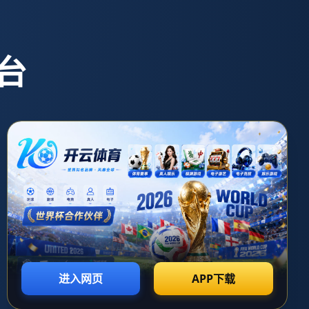
闻资讯
联系我们
029-5223281
News
新闻中心
.