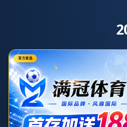
公司新闻
技术问题