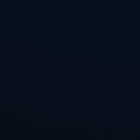
中国选手从容应战、自信拼搏的精神。在最
强的辉煌历史。
---
### **背后的故事：网球培训和国际合作的
张之臻的成功并非偶然，它也深刻反映了中
针对双打项目的专项培养也开始逐渐显露成
另一方面，与国际高水平选手合作，也为中
赛建立了更高的竞技心理承受能力。这份策