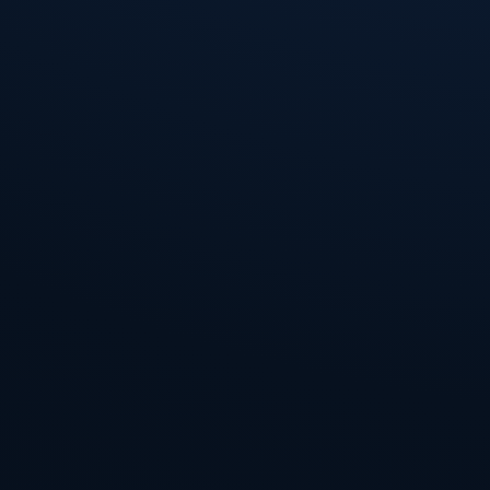
这种跨国组合的成功，无疑再次验证了网球
的力量。
---
### **16强之旅：创造中国男双的历史时刻
在中国男子网球的历史上，双打项目一直是
局面带来了突破意义。
在比赛中，他们面对的对手实力强劲，其中