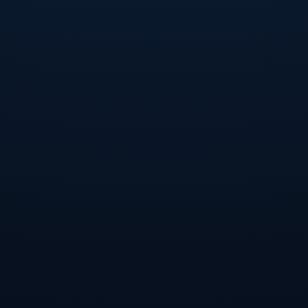
运动中"团队协作"的重要性。无论是张之臻的爆发力，还是马哈
**
**"短板"**。相比女子组双打的多次夺冠，男子选手鲜有亮
不乏经验丰富的双打高手。然而，无论是落后的局面还是关键分