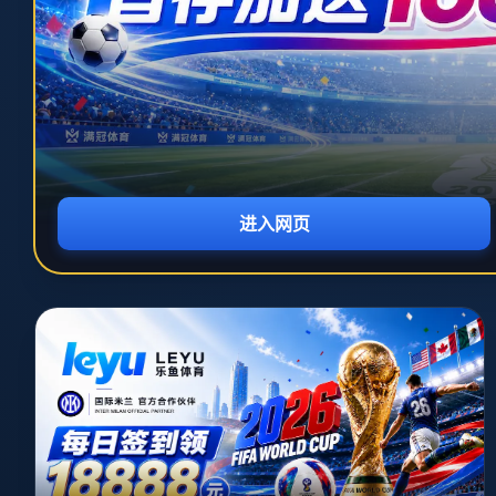
**澳网：张之臻搭档马哈奇闯入男双16强
澳网的赛场见证着无数网球奇迹的诞生，而*
成功闯入16强，不但为中国男网注入了新
加扎实的一步。
---
### **张之臻：从单打到双打的蜕变之路*
作为中国男子网球的领军人物之一，张之臻
彰显了他全面的球场能力。
在此次澳网比赛中，张之臻的选择亮点十足
的默契与韧性，不论是网前截击还是底线相持
---
### **马哈奇：低调却不可忽视的力量**
在张之臻的身边，**马哈奇**是一位并
局极具杀伤力，多次迫使对手在接发球时出