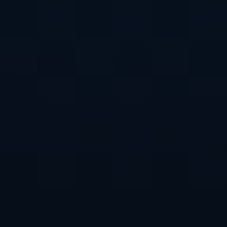
冯俊彦还特别提到，广州队的成功离不开**高效的管理模式**。不同于以往仅
靠足球成绩评判俱乐部成功与否，如今的广州队更加注重球队文化和球员发展
的平衡。例如，俱乐部为球员提供心理咨询师、职业规划师这样的配套服务，
让他们能够专注于提升竞技水平，同时保持良好的职业素养。