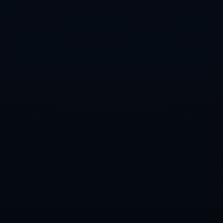
上一篇：街頭跳繩競技亞洲邀請賽 港隊奪3冠 維園今周設跳繩體驗區.
下一篇：记者：天津津门虎这赛季的主场都放在泰达足球场.