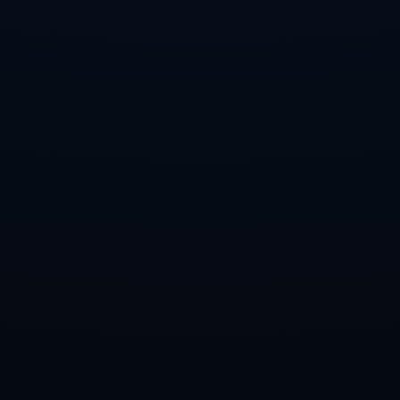
本排名世界21.
下一篇：蓉城vs梅州赛中一球