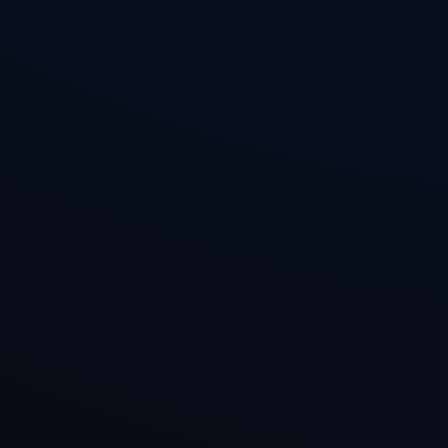
回购条款的成功案例不胜枚举，其中最为人
条款。两年后，皇马以回购条款的价格将其
**国米的长远规划**
对于国米来说，卡博尼的外租和回购条款不
争力的情况下，确保未来拥有一批经过实战
**结论**
在现代足球中，球员的培养和发展策略直接
成长环境。这种策略不仅有助于球员个人的