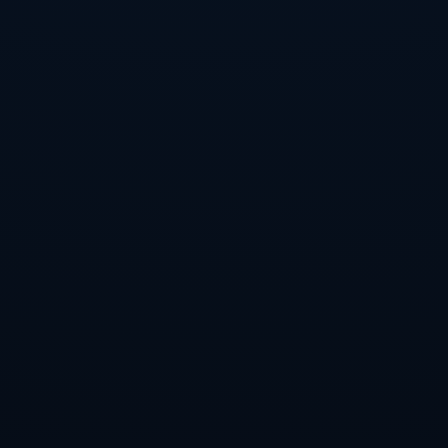
熟知的便是**阿尔瓦罗·莫拉塔**。这位西班牙前锋在被皇家
重新签回，并在随后的赛季中受益于他的出色表现。
仅是对球员个人发展的考量，更是俱乐部长远规划的一部分。通
锤炼的年轻球员。
影响到俱乐部的未来竞争力。国米通过外租和回购条款的组合，
发展，也为俱乐部的长远成功奠定了基础。