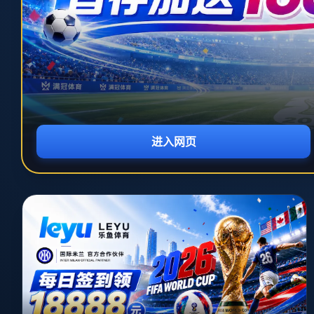
**哈登：最有趣的是得分连续得分那种篮球