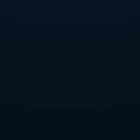
，但实际上，这背后隐藏着哈登在高速环境中冷静洞察的能力。
争取罚球机会。例如，他善于在对手投篮封盖时创造对抗，从而
守压力，但哈登能始终保持专注与冷静。他曾表示："要意识到自
比赛的关键时刻依然能够保持高水准发挥。例如，他曾在加时赛
*