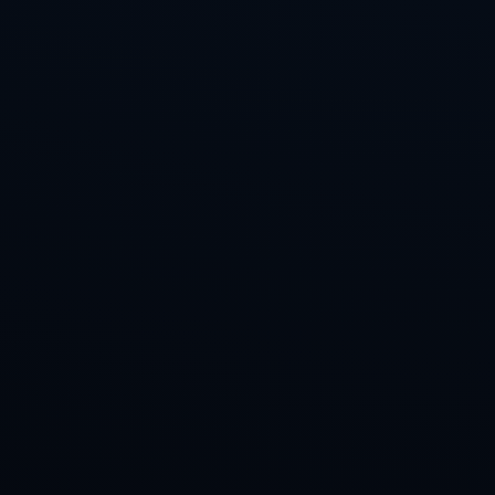
上一篇：（哈尔滨亚冬会）中国体育代表团