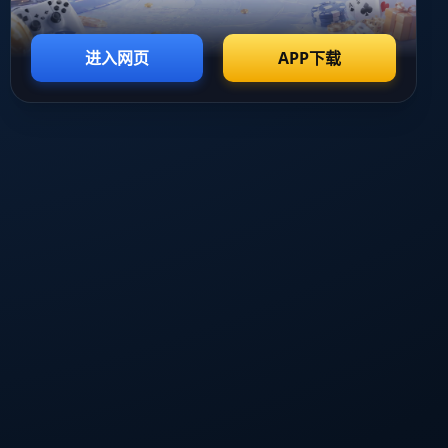
人入胜的莫过于*连续得分*所带来的快
本文将围绕这一主题，深入探讨篮球运动中得
悦的感觉。对于哈登来说，**连续得分**正
，一切动作仿佛水到渠成。 “我知道我能得
的高光表现。例如，在2019年对阵纽约
分析，你会发现他的每一个选择都经过精密
心态。在NBA赛场上，**如何保持连续
登通过极其精确的脚步控制与无缝投篮手感，
也确保了哈登不会轻易被对手防死。