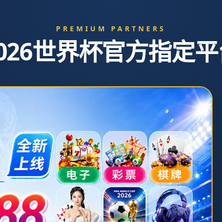
网站首页
公司简介
产品中心
新
有趣的是得分连续得分那种篮球不断入