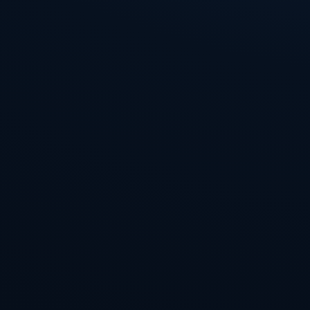
在观众眼里，连续得分或许只是单纯的表现
投篮，甚至如何利用对手犯规规则，为自己
3. **自信与心理调节**
连续得分意味着球员需要面临无时无刻的防
种对自身能力的充分信任，帮助哈登在多次
在高压状态下杰出的心理调节能力。
### **数据的佐证：连续得分背后的实力*