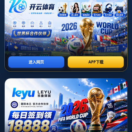
“文体两开花”能缓解篮球世界杯的流量焦虑吗？
日期:2026-07-07T21:28:44+08:00
### **“文体两开花”能缓解篮球世界杯的流量焦虑吗？**
在全球体育赛事中，**篮球世界杯**一直是备受瞩目的盛事。然而，随着数字
时代的到来，如何吸引更多观众成为赛事组织者面临的挑战。近年来，“文体两
开花”这一策略逐渐被应用于体育赛事中，以期通过文化与体育的结合，缓解流
量焦虑。那么，这一策略在篮球世界杯中能否奏效呢？
#### **“文体两开花”的概念与应用**
“文体两开花”是指将文化活动与体育赛事相结合，以吸引更广泛的观众群体。