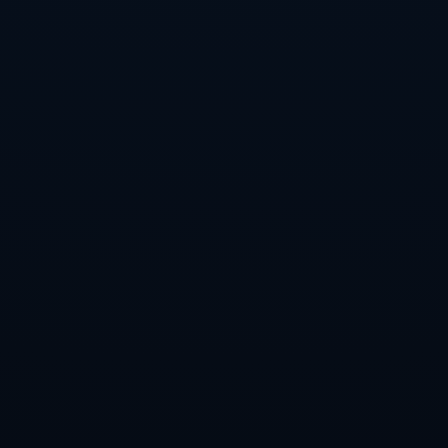
NBA通过与音乐、时尚等文化元素的结合，成功吸引了大量非篮球迷的关注。
例如，NBA全明星赛期间的**音乐表演**和**时尚秀**，不仅成为赛事的亮
点，也为NBA带来了巨大的流量。
#### **结论**
综上所述，“文体两开花”策略在篮球世界杯中的应用具有巨大的潜力。通过文
化与体育的结合，篮球世界杯不仅能吸引更多观众，也能提升赛事的全球影响
力和商业价值。虽然这一策略的实施需要精心策划和执行，但其带来的长远收
益无疑是值得期待的。