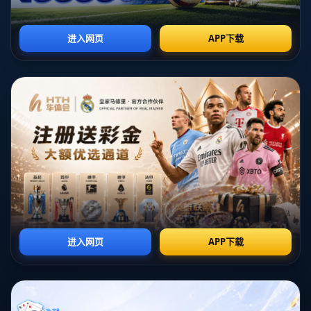
这一策略不仅限于比赛本身，还包括赛前赛后的文化活动、音乐会、艺术展览
等。通过这种方式，赛事不仅仅是体育爱好者的狂欢，也成为文化爱好者的盛
宴。
在过去的几个大型体育赛事中，这一策略已被成功应用。例如，**2012年伦敦
奥运会**就通过丰富的文化活动吸引了大量非体育观众。类似的，**2018年俄
罗斯世界杯**也通过音乐节和文化展览吸引了全球的目光。
#### **篮球世界杯的流量挑战**
篮球世界杯虽然在篮球迷中享有盛誉，但与足球世界杯相比，其全球影响力相
对有限。**流量焦虑**主要体现在观众数量和关注度的不足，这不仅影响赛事
的商业价值，也对主办国的经济收益产生影响。
#### **“文体两开花”在篮球世界杯中的潜力**
通过“文体两开花”策略，篮球世界杯可以吸引更多非传统观众。例如，在比赛
期间举办**国际音乐节**，邀请全球知名音乐人参与，吸引音乐爱好者的关
注。同时，结合当地文化特色，举办**艺术展览**和**美食节**，不仅丰富了
赛事内容，也提升了观众的参与感。
此外，利用社交媒体平台进行**多元化宣传**，通过短视频、直播等形式展示
赛事的文化活动，进一步扩大影响力。这样的策略不仅能吸引年轻观众，也能