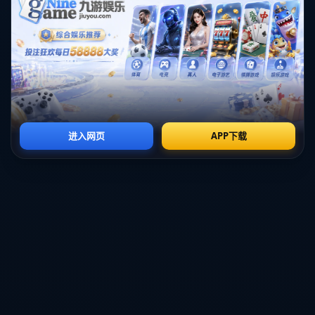
通过文化的力量增强赛事的全球吸引力。
#### **案例分析：NBA的成功经验**
NBA作为全球最成功的篮球联赛之一，其在全球范围内的推广策略值得借鉴。