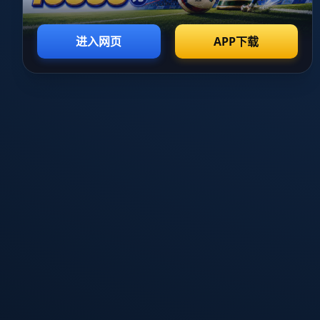
**杜兰特不老的秘诀**