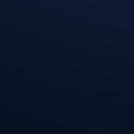
杜兰特赋予NBA的不仅是无与伦比的篮球
的运球和稳健的防守令对手无从下手。这种
和心理调节。从细节出发，杜兰特保证了肌