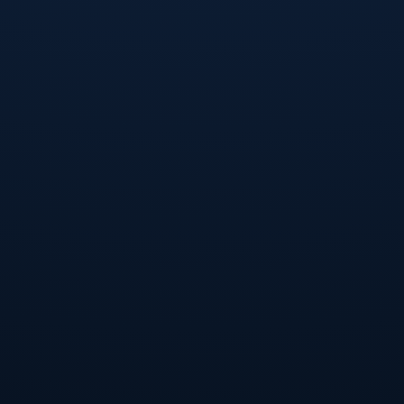
技术，**还有他超强的身体素质和高效的自我管理能力**。在
出色表现背后，是杜兰特对自己体能状态的严格控制。他不仅在
肉的爆发力与恢复力，让他在赛季的漫长磨砺中依旧神采奕奕。