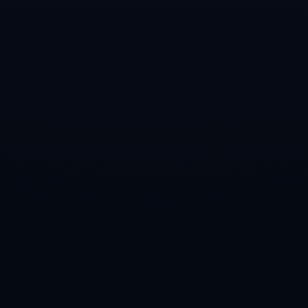
”。他依靠顽强的意志与高超的篮球智慧，颠覆了传统对球员年龄
持，杜兰特不仅在挑战自我极限，也在NBA赛场上书写着一段
定无缘淘汰赛.