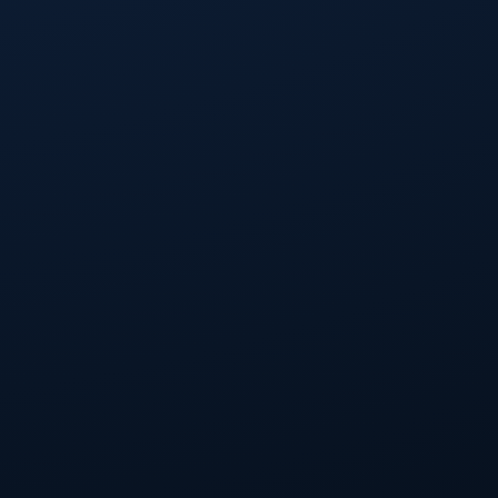
一场比赛中，他总是能够以精准的投篮、灵活
训练中持续高强度地锻炼，还注重营养搭配