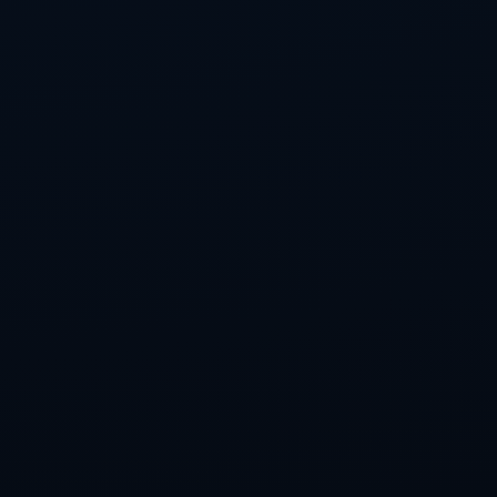
缺席，但球队的替补球员相互支持，加上阿德
，而拥有不断适应和调整的能力，往往能造
席，热火队在勒布朗·詹姆斯的带领下，依然
队虽然失利，但未来他们能够在全员健身的情