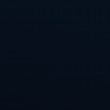
阿德巴约在本场比赛中接过了球队的进攻重任
援，还在防守中多次封盖对手的投篮，展现
素。
#### 比赛的主要剧情
比赛伊始，热火队便以流畅的配合和迅速的
是比赛第三节，他连得数球，帮助热火队将
与此同时，76人队虽有**哈里斯**和*
赛的局势无奈接受挑战。