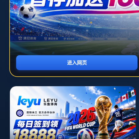
### 大帝巴特勒双双缺阵 阿德巴约率热火