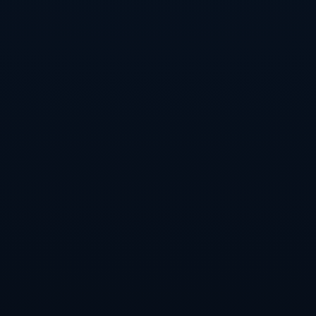
，持球强攻、果敢出手。他全场砍下**30分、12个篮板和7
了其全能的能力。他的表现不仅挽救了队伍，更是展现了一个领
进攻展开攻势。尽管76人队的替补阵容努力缩小分差，但阿德
分差扩大到两位数，**成功掌控了比赛的节奏**。
*马克西**的出色发挥，分别贡献了24分和22分，但在阿德巴约