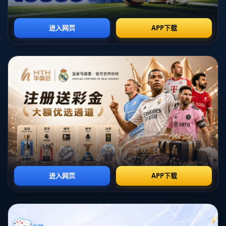
在今年的亚冠赛事中，中国球队备受瞩目。然而，据最新报道，**刘洋、王
彤、彭欣力三位球员未随队出征亚冠光州之战**，这无疑给球队战斗力带来了
一定影响。本文将深入分析这一消息背后的深层原因及其对整体赛事的潜在影
响。
**缺席原因与球队影响**
在讨论刘洋、王彤、彭欣力的缺席原因时，关键词便是“策略性调整”。有业内
人士分析，三人可能是因伤病未愈，或者是教练组为了更好的阵容配置而作出
的安排。值得注意的是，这三位球员都是球队中坚力量，在防守与中场调度上
起到至关重要的作用。他们的缺席，无疑会对战术打法和整体协调性产生**深
远影响**。这一点在与光州队的对决中将异常明显。
**光州之战的策略调整**
面对刘洋、王彤、彭欣力的缺席，球队势必要对阵容进行重新部署。球队可能
会启用替补球员，在防线与中场进行新的安排。历史上，针对突发的人员调
整，**中国球队也曾以“奇兵战术”赢得过关键胜利**。光州队虽然实力不容小