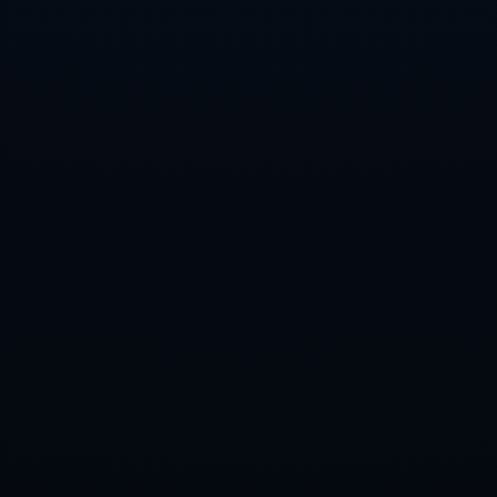
下一篇：2024广东足球先生候选人：侯煜、黄政宇、梁学铭、林良铭、谢文能.
地址:四川省阿坝藏族羌族自治州小金县新桥乡