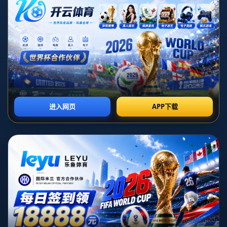
津媒：刘洋、王彤、彭欣力未随队出征亚冠，光州.
日期:2026-07-07T21:28:44+08:00
**亚冠焦点战：刘洋、王彤、彭欣力缺席津门赛**