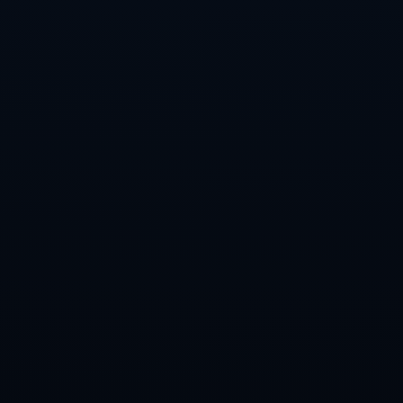
通过蒙扎与菲奥伦蒂纳的这场对决，我们再次感受到足球比赛的魅力：胜负不
仅仅靠球星个人能力，更依赖于整体的团队配合和策略执行。而蒙扎的胜利，
无疑为新赛季意甲增添了一抹别样的色彩。
上一篇：比斯利加盟活塞 为此放弃CBA球队260万美元合同
下一篇：首批!义乌两校入选浙江省青少年网球培养基地(学校).