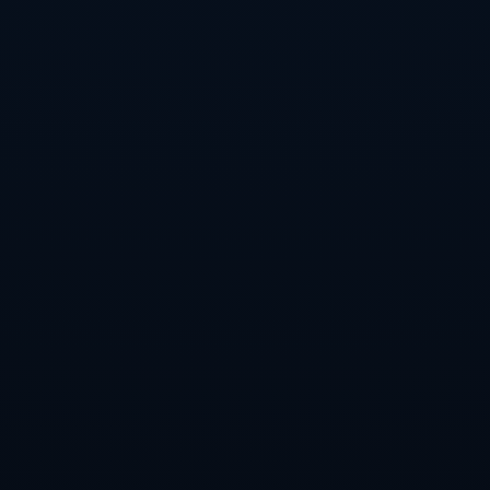
1. **邀请昔日队友和篮球界名人**：让他们分享与孙悦的故事与回忆，增加仪
式的情感共鸣。
2. **回顾生涯精彩时刻**：利用影像资料，重新播放孙悦职业生涯中的高光时
刻，带领球迷重温篮球的魅力。
3. **球迷互动环节**：设计一些与球迷互动的活动，让球迷在仪式中参与，增
强现场氛围。