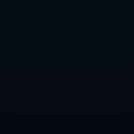
通过这些安排，北控队不仅能够为孙悦呈现一场富有情感的退役仪式，还能够
凝聚更广泛的篮球力量，激励未来的年轻一代。
**总结**
孙悦的退役仪式即将成为篮球界的一个盛会，北控队通过这一活动表达了对老
将的尊重与敬意。这样的举措不仅能引发球迷的强烈共鸣，更将激励更多篮球
人继续追梦的旅程。在这个充满荣耀与感动的时刻，所有的篮球迷都将为孙悦
送上最诚挚的祝福！
上一篇：马刺弃将与快船签双向合同 曾违规被联盟重罚
下一篇：澳网：爆冷出局 郑钦文0-2不敌西格蒙德.