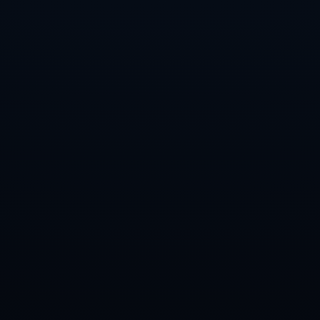
上一篇：LGD零封WE！网友：WE，你清醒一点，这是LPL！.
下一篇：马库斯-图拉姆：莱切总是很难踢 那不勒斯赢球？.
地址:四川省阿坝藏族羌族自治州小金县新桥乡