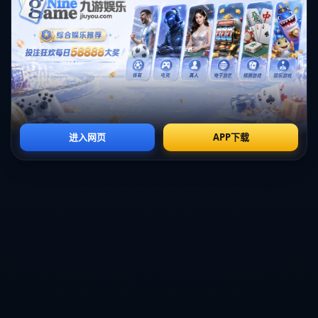
如何在场上迅速适应不同的比赛环境将是大连英博必须解决的问题。**尤其是
在密集的赛程中，球队的体能储备和轮换阵容的安排显得尤为重要**。
分析典型比赛，例如大连英博与广州队的客场对决，可以发现球队在客场比赛
中常常利用反击战术，占据速度优势，与对手周旋。这种战术虽然有一定效
果，但在面对实力更为强大的对手时，如何增强防守韧性和中场控制力成为关
键。此外，**球队还需合理利用替补席，加大对年轻球员的培养和信任**，以
应对这段魔鬼赛程带来的人员消耗。
除了技战术上的准备，球队还需加强心理建设。每场比赛对球员心理的影响都
不容忽视，尤其是在接连的客场对抗中，球员是否能保持积极的心态将直接影
响比赛结果。球队应在赛前进行心理疏导，帮助球员树立克服困难的信心。
大连英博在此次魔鬼赛程中，并不畏惧挑战，反而将其视为提升自我的绝佳机
会。**通过有效的战术布置和心理准备，球队有望在这段艰难的赛程中展现出
色的表现**。对于球迷来说，这样的考验无疑增加了比赛的观赏性和期待值，
每一场都将是对球队的全新检验。
在未来的比赛中，大连英博能否超越自我，在客场比赛中全面突破挑战，实现
逆风翻盘，值得所有球迷的期待。**这种“魔鬼赛程”不仅是大连英博的挑战，
更是他们显示实力和斗志的舞台**。