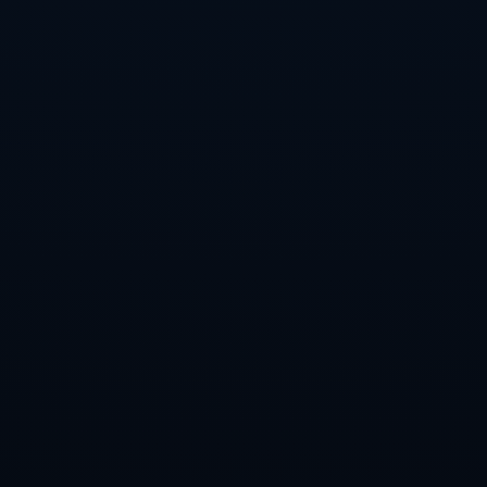
本场比赛的对手作为英超升班马，显然与曼城不在一个量级。尽管他们赛前试
图在防守端加强布防，但显然高强度的逼抢与快速反击并非每支球队都能有效
执行。而曼城凭借多点开花与全场无解的压制力，使对手几无反击空间。赛后
统计显示，此役曼城**控球率高达74%**，射正次数更是远胜对手，这样的数
据差距可以说直接决定了比赛的走势。
其实，不少升班马都在面临诸如预算、经验不足等劣势时选择"密集防守战
术"，但在真正强队面前，这种策略往往难逃失败的命运。这场惨败让升班马再
次对英超的高要求有了更直接的体悟。
### 总结：蓝月亮王者归来，前四席位固若金汤
**曼城的这场6-0大胜不仅是一次士气的提升，更是阵容深度的强力彰显**。
通过福登、多库与科瓦西奇的出色发挥，瓜迪奥拉打造的战术体系进一步得到
印证。往后的英超赛程中，蓝月亮势必将以更强大的面貌冲击榜首，并稳固其
传统豪门地位。
上一篇：泰山队的新外援终于要来了.
下一篇：瓜帅：胡桑诺夫不会英语我还没怎么和他说过话….