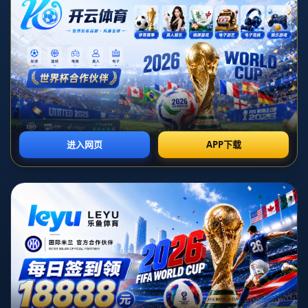
曼城6-0大胜升班马！重返英超前四福登2球1助多库+科
瓦西奇传射.
日期:2026-07-07T21:28:44+08:00
**曼城6-0大胜升班马：福登闪耀，多库与科瓦西奇大放异彩，蓝月重返英超前
四**