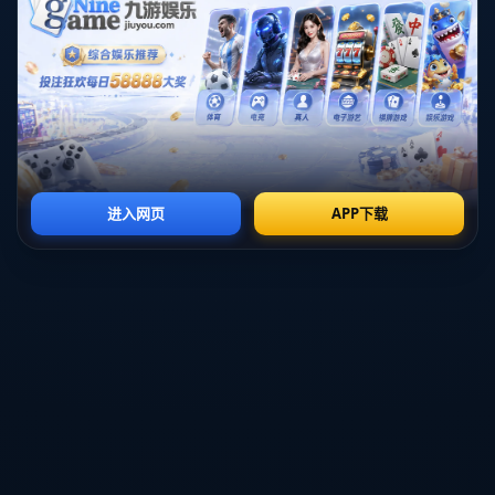
河北省的这一果断行动，不仅是对体育事业本身的支持，也折射出地方政府维
护本地足球发展、提升地区体育竞争力的责任担当。**“地方球队是城市形象的
名片”，这一理念无疑是推动地方支持足球事业的重要动力**，而此次对沧州雄
狮的“相救”，恰恰印证了这一点。
### **准入：职业足球俱乐部的生死线**
国内职业足球准入审查向来以严苛著称，除了财务健康之外，管理规范、球员
合同履行、青训体系建设等方面也被列为重要考核指标。而沧州雄狮近年来因
为经营难题多次陷入“准入危机”，此次能够在河北省的帮助下挺过一道难关，
无疑走得非常惊险。
**以此前河北另一家著名职业球队河北华夏幸福为例**，这支球队起初因财力