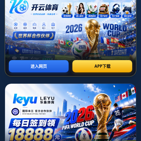
媒体人：沧州雄狮得到了河北省出手相救，看起来还是
可以过准入.
日期:2026-07-07T21:28:44+08:00
**媒体人爆料：沧州雄狮获河北省出手相救，看起来仍可过准入**
近年来，中国职业足球在经历了一系列复杂的经济和政策调整后，俱乐部的生
存环境变得更加严峻。**当各大俱乐部因财务问题频频传出负面消息时，一线
生机显得尤为珍贵**。近日，媒体人透露，深陷困境的沧州雄狮足球俱乐部在
关键时刻得到了河北省的大力支持，使其再次看到通过联赛准入审核的希望。
那么，在当前职业联赛的大环境下，沧州雄狮如何在困境中寻求转机？这背后