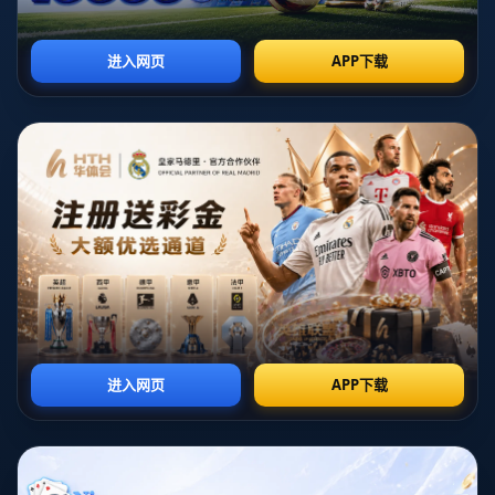
又反映了哪些更深层次的问题？
### **河北省出手相救：困境中逆转的关键**
据相关消息人士透露，河北省政府部门近期采取了实际行动，通过政策扶持和
金融调配，为沧州雄狮缓解了燃眉之急。这个过程不仅帮助俱乐部解决部分资
金难题，也在一定程度上稳定了球队阵容与士气。毕竟，足球俱乐部的运营面
临着**大额资金投入、队伍建设以及后勤保障等多方面压力**，一旦财务链断
裂，很可能直接导致准入失败，甚至退出职业联赛的舞台。