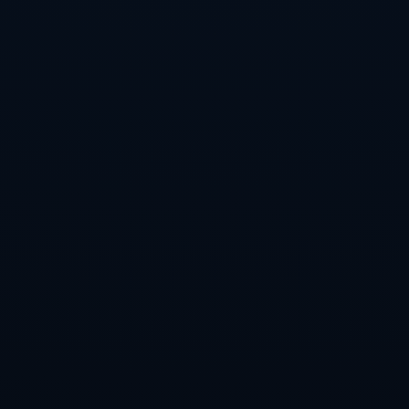
### **地方支持对职业足球发展的重要性**
沧州雄狮成功渴望得到地方力量的影响不仅是一种个例，更是中国职业足球现
状的一个缩影。随着近年来资本热度冷却，地方政府和本土企业的加入显得尤
为关键。事实上，这种“地方+俱乐部”支持模式在国内外都并不鲜见。例如，日
本J联赛的大阪樱花队背后是大阪市和赞助商的一致投入；而国内的武汉三镇俱
乐部，则是通过地方企业鼎力支持，在短短几年内完成了“从中乙到中超冠军”
的逆袭。
河北省之所以愿意伸出援手，很大程度上在于认识到了地方足球对于**传播城
市文化、带动体育经济以及提升社会认同感的多维价值**。这种价值不仅体现
在竞技层面，还包括了对青少年足球普及的促进，以及城市品牌形象的提升
等。沧州雄狮所象征的，早已不只是一个足球俱乐部，也是一种社会意义的担
当和责任。