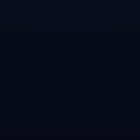
2. **自我调节**：门将可通过冥想、正念训练等方法来减轻心理负担，保持冷
静。他们需要学会“活在当下”，专注于每一个动作，而不被过去的失误或未来
的不确定性所左右。
3. **团队支持**：队友和教练的支持同样至关重要。信任和沟通可以帮助门将
建立信心，减少紧张情绪。一个支持门将的团队文化能显著改善门将的心理状
态。
**结论**
门将不仅是足球比赛的关键角色，还是球队心理状态的晴雨表。_奧爾特加所强
调的 “门将不能有任何一个失误”_ 并非只针对技术上的要求，更是一种心理上
的挑战。通过专业的心理指导、自我调节方法以及团队支持，门将可以更好地
应对比赛压力，提高其整体表现，从而帮助球队在比赛中取得胜利。在追求卓
越的道路上，门将的心理问题解决无疑是最为重要的一环，不应忽视。
上一篇：哈登23分16助攻 鮑威爾末節狂砍22分 約基奇41分9籃板無奈快船驚
險戰勝掘金.
下一篇：移动电竞赛事首次进“鸟巢”，KPL2025赛事计划公布.