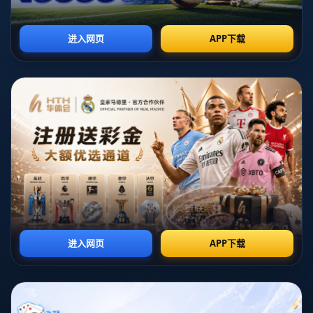
### **曼联的重建：时间与努力的博弈**
任何一支球队的强大都不是一蹴而就的。自弗格森爵士退休后，曼联经历了多
个赛季的波动，几任主教练的更替为球队带来了不同的战术风格和发展方向，
但遗憾的是，至今还没有形成完整统一的体系。