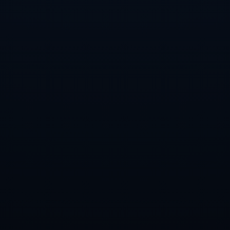
追求。
00后的足球少年，要强且真强。在蒙牛和其他众多体育企业的共同努力下，他
们定将在绿茵场上绽放出更璀璨的光芒，为中国足球的发展书写新的华章。
上一篇：范迪克加盟利物浦以来英超主场93战仅1败
下一篇：磨了5小时！英锦赛塞尔比出局丁俊晖获大师赛门票.