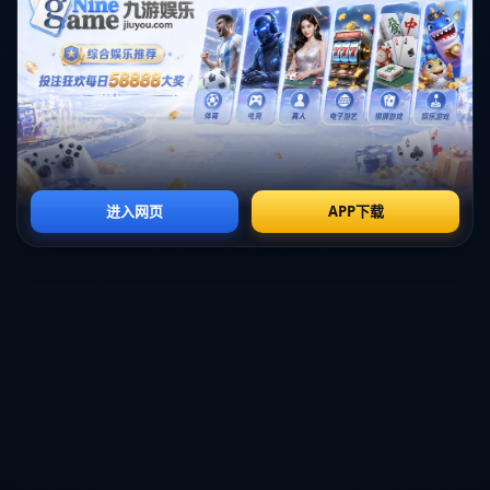
以00后足球少年李明(化名)为例，这位年轻小将便是从蒙牛足球训练营中脱颖
而出的佼佼者。在教练的指引下，他不断磨练自己的技战术水平。李明的天赋
得到了蒙牛和其他赞助方的认可，他们为他提供了赴海外训练的机会。在最近
的一场国际青少年赛事中，他以出色的表现斩获最佳球员，成为众多足球少年
心中的偶像，也为他们提供了榜样力量。
这个案例显示出，**蒙牛的支持不仅助力于足球少年的个人成长，还为中国足
球的发展注入了新的活力**。通过赞助训练营、设立专项基金等多种方式，蒙
牛积极推动中国足球少年在多个国际赛事中崭露头角。
**关键词融入，引领足球梦想**
不难发现，蒙牛在通过健康产品支持00后的体魄发育，助力他们在足球领域不
断突破。作为“要强”的00后，他们不仅要在学业上表现优异，更要在足球场上
脱颖而出。**00后足球少年通过自身的努力和企业的支持，正在越来越接近自
己的“奥运梦”**。
在未来，中国足球若要在世界舞台上赢得一席之地，离不开这批充满斗志与能
量的年轻人。他们的成功，不仅是运动的胜利，更是蒙牛支持青少年体育事业
的一次重要胜利。正是因为有这份支持，才有了足球少年们对奥运梦想的执着