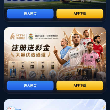
多年来，体育教师常被视为学校中的“配角”，**与主科教师的待遇差距**不容
忽视。然而，随着健康中国战略的提出与实施，体育在学校教育中的地位日益
重要。政策的最新指导明确了体育教育应与其他学科齐头并进，强调了*体育教
师应享受相同的工资、晋升和培训机会*。这一步骤不仅是对体育教师辛勤工作
的认可，也是提高学科质量的重要举措。
**政策的具体内容**