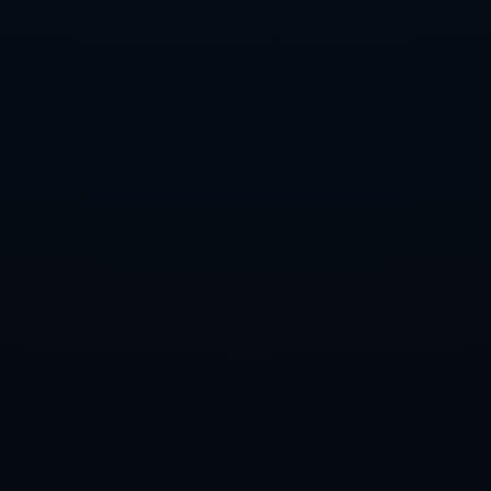
上一篇：记者：深圳青年人收到了新赛季中甲联赛的递补通知.
下一篇：综合消息：中国男篮取首胜 亚洲三队遭败绩