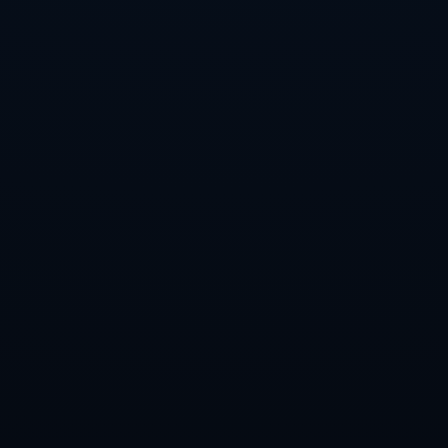
我们可以从中看到一个重要的篮球战略转变：**明星球员与团队协作的平衡
**。欧文带领的独行侠通过明星效应迎来了胜利，而灰熊则通过团队努力，展
示出整体的竞技水平。在现代篮球中，单一的明星发挥可能会成为制胜关键，
但长远的胜利还是需要全队的协同作战。
通过这些案例分析，我们可以更加深入地理解这些比赛背后的战略意义。篮球
不再是明星的单打独斗，而是一场团队的智慧较量。**如何平衡明星表现与团
队协作，是每支球队在争夺胜利时必须面对的挑战**。在未来的比赛中，如何
运用这些经验教训，将成为独行侠、雷霆、灰熊和马刺继续攀登高峰的关键所
在。
上一篇：唐斯談對約基奇的交鋒：我渴望在強敵面前展現最強實力.
下一篇：在线直播体育比赛比赛用什么动词中央5台体育直播.