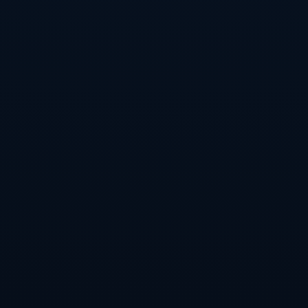
類似的策略在過去已經取得了成功的案例。**德布勞內**，另一位來自比利時
的中場天才，曾在切爾西效力期間被租借至德國聯賽，最終成為世界級球星。
這樣的發展路徑為彭德斯提供了寶貴的參考，讓他在租借期間能夠專注於提升
自己的實力。
### **未來的展望**
彭德斯的加盟為切爾西的中場注入了新鮮的血液，也為球隊的未來增添了更多
的可能性。隨著他的成長和進步，彭德斯有望成為切爾西乃至比利時國家隊的
中場核心。**藍軍**的這一筆投資，無疑是對未來的有力佈局。