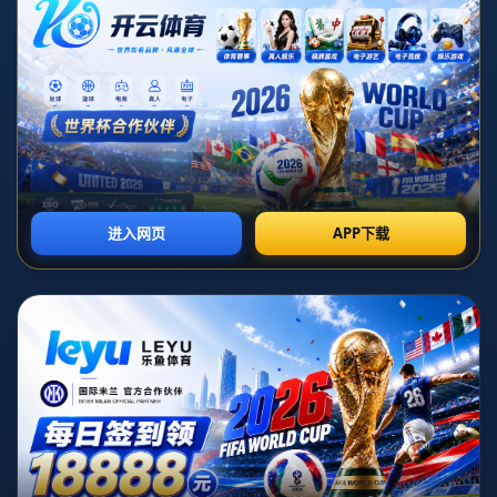
跟隨藍軍腳步 切爾西簽下19歲比利時未來之星彭德斯
租借回亨克歷練
日期:2026-07-07T21:28:44+08:00
**跟隨藍軍腳步：切爾西簽下19歲比利時未來之星彭德斯，租借回亨克歷練**
在當今足球世界，年輕球員的潛力和未來發展空間成為各大俱樂部競相追逐的
目標。**切爾西**，作為英超豪門之一，始終走在發掘和培養年輕天才的前
列。最近，他們又一次展示了這一策略的成功，簽下了年僅19歲的比利時新星
——**彭德斯**。這位年輕的中場球員被認為是比利時足球的未來之星，擁有
無限的潛力和發展空間。