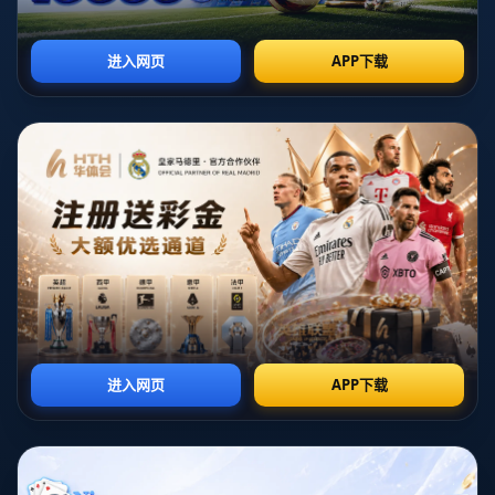
### **彭德斯的崛起之路**
彭德斯自小便展現出非凡的足球天賦，迅速在比利時的青訓系統中嶄露頭角。
他在亨克的表現尤為突出，憑藉其出色的控球能力和場上視野，成為球隊中場
的核心人物。**亨克**作為比利時甲級聯賽的勁旅，為彭德斯提供了良好的發
展平台，使他能夠在高水平的比賽中不斷磨練自己的技術。
### **切爾西的長遠眼光**
切爾西此次簽下彭德斯，無疑是對其未來潛力的高度認可。這一舉動不僅顯示
了切爾西在年輕球員市場上的敏銳嗅覺，也體現了俱樂部對未來的長遠規劃。
**藍軍**一直以來都注重青訓和年輕球員的培養，這次的簽約再次證明了他們
的戰略眼光。
### **租借回亨克的深意**