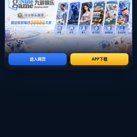
在簽下彭德斯後，切爾西選擇將其租借回亨克，這一決定背後有著深刻的考
量。首先，亨克是彭德斯熟悉的環境，能夠讓他在不斷進步的同時保持穩定的
比賽狀態。其次，租借回亨克也能讓彭德斯在高水平的比賽中繼續積累經驗，
為未來在英超的挑戰做好準備。
### **案例分析：德布勞內的成功之路**