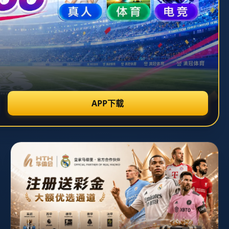
日期:2026-07-07T21:28:44+08:00
场圆满收官**
西天泽女篮表现出色，以一场精彩的胜利在主场结束了龙年赛季。这
收官。陕西天泽女篮此役的出色表现，再次向观众们展示了她们