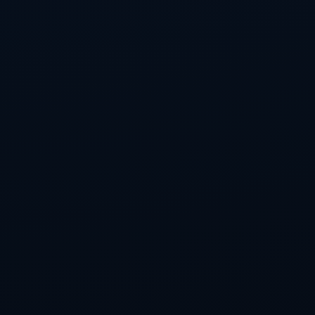
首先，在赛季之初，球队就制定了清晰的目
教练组能够迅速调整战术以应对不同对手，