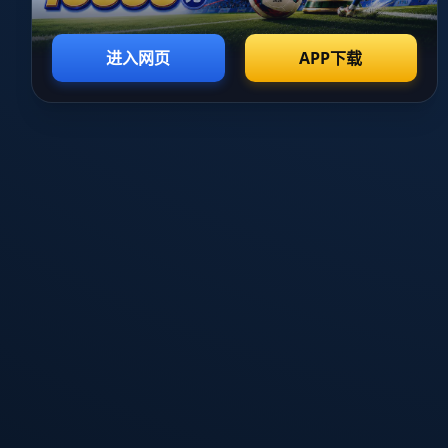
此次比赛中，陕西天泽女篮全队上下紧密协
的主动权。球队的战术设计完美契合了天津
较上一赛季提升了15%，这充分反映了她
**球员的个人表现与成长**
在这场比赛中，陕西天泽的几位核心球员表