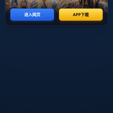
作，充分展现了团队精神。比赛一开始，她们便迅速进入状态，
女篮的弱点，特别是在篮板球和转换进攻上占据了明显优势。数据
们在训练中的不断进步。
现尤为突出。主力前锋王敏在比赛中全场砍下26分，外加12个