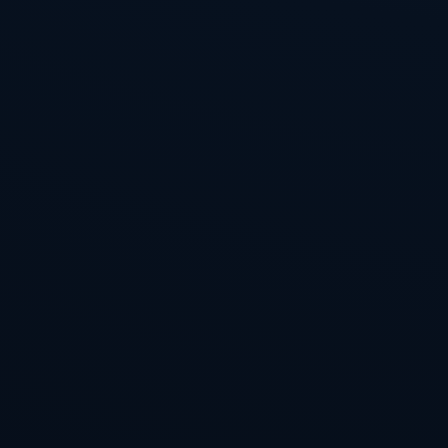
中，*陕西球迷的热情支持*犹如球队的第