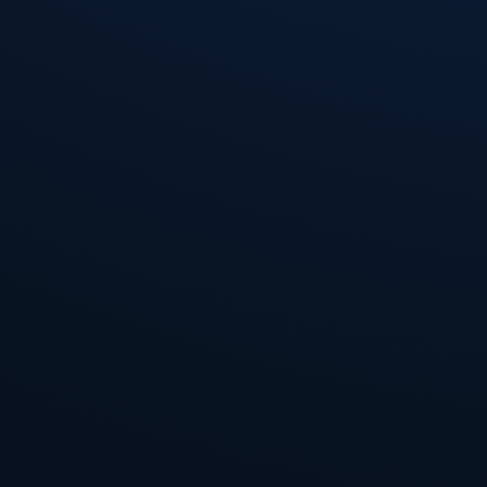
的不懈努力和精准投篮为球队奠定了胜局。
轨迹让人欣喜，她的*传球视野和比赛阅读
**团队精神与粉丝支持的力量**
陕西天泽女篮的成功不仅仅依赖于球员的优
球队已经形成了*良好的化学反应*，每一