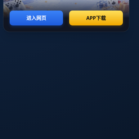
通过强有力的防守和高效的进攻占据了比赛
显示，**陕西天泽女篮**的场均篮板数
篮板，成为球队取胜的关键人物。她在场上