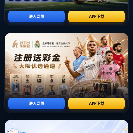
预期。每场比赛中，他都能够展现出极高的得分效率和抢篮板能力。在对老鹰
的比赛中，尽管马刺未能取胜，文班亚马的26分和13个篮板依然显示了他的潜
力与价值。球迷们都在期待着他在未来能够带领马刺重回竞争行列。
### 马刺的挑战与思考
尽管马刺年轻阵容充满潜力，但本场对阵老鹰的比赛暴露了他们在防守端的一
些问题。**老鹰队**在比赛中找到了针对马刺防线的破解方法，尤其是在前三
节的攻势上，明显让马刺的防守显得有些无力。特别是在关键时刻，马刺未能
有效遏制住老鹰的得分手段，使得球队在最后时刻无法逆转局势。这一场失利
不仅是对球队整体实力的一次考验，也为教练组在后续比赛中的战术调整提供
了思路。
### 骑士的连胜之路
与马刺的窘境形成鲜明对比的是**骑士队**。骑士在与公牛的比赛中展现了他
们的团队协作能力，充分利用了球员的才华与战术安排。此役，骑士队通过高
压防守和快速反击，构建出一套行之有效的打法，从而取得连胜的佳绩。这一
场108-102的胜利，让骑士队在东部联盟中的地位更加稳固。
骑士队的成功在于其阵容的深度，尤其是球队的**后场组合**。近年来，骑士