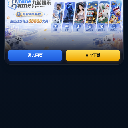
过去几场比赛中，湖人队的首发阵容未能完全满足进攻和防守上的需求。因
此，在即将到来的G3生死战中，主教练弗兰克·沃格尔可能会考虑调整阵容，甚
至可能引入**“小球战术”**。通过提高比赛节奏与对手抗衡，这种变化或许能
为湖人争取到更多的比赛主动权。