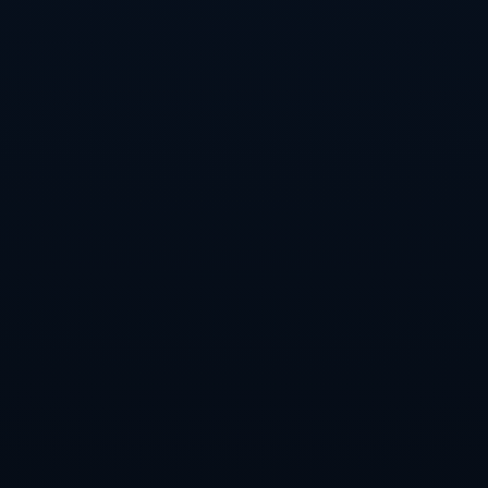
**经典案例，生之希望**
回顾历史，湖人在季后赛中曾多次面临与本赛季类似的困境。例如，在2009年
西部决赛中，湖人便曾通过战术调整和心理斗争，最终战胜掘金取得总决赛资
格。这一经典案例为现阶段的湖人提供了宝贵的经验。球队需要汲取历史教
训，应有坚定的信念，相信团队的力量和教练组的丰富智慧能带领他们走出困
境。
**球迷的力量，不可忽视**
无论是在赛场之内还是赛场之外，球迷一直都是湖人前进的动力源泉。湖人在
斯台普斯中心的主场氛围一向狂热，观众的呐喊声势必将成为湖人战士们奋力
拼搏的**关键因素**。激发球员斗志的，不仅是赛场上的竞争，还有来自每一
位支持者的期待。
通过以上分析，湖人队需要在战术调整、团队协作和球迷支持等多个方面发
力，才能在与掘金这场“生死战”中扳回一城。比赛不仅是力量和技术的对抗，