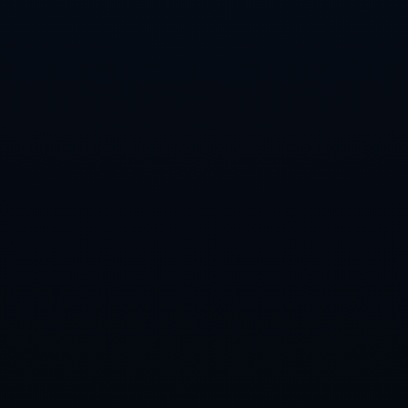
上一篇：天空體育報道：馬競無論如何都將嘗試引進加拉格爾 資金額成關鍵因
素
下一篇：感谢王浩在深圳新鹏城的付出与贡献，祝愿他未来的职业生涯顺利.
地址:四川省阿坝藏族羌族自治州小金县新桥乡