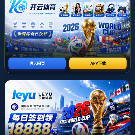
泰山队9月份赛程凶险：15天5场恶战 2场比赛不容有失
日期:2026-07-07T21:28:44+08:00
**泰山队9月份赛程凶险：15天5场恶战，2场比赛不容有失**
在即将到来的9月，足球赛季进入到最紧张的阶段，而泰山队面对的挑战也是前
所未有的严峻。**15天5场比赛**对于任何一个球队来说都是一项艰巨的任
务，而对于泰山队来说，其中的两场比赛更是不容有失。这不仅关乎他们的排
名，还直接影响到他们在赛季余下比赛中的信心和动力。
*泰山队*作为中超联赛的劲旅，一直以来以其稳定的表现而闻名。然而，面对
如此密集且对手实力强劲的赛程安排，如何调整状态成为了重要的议题。在这