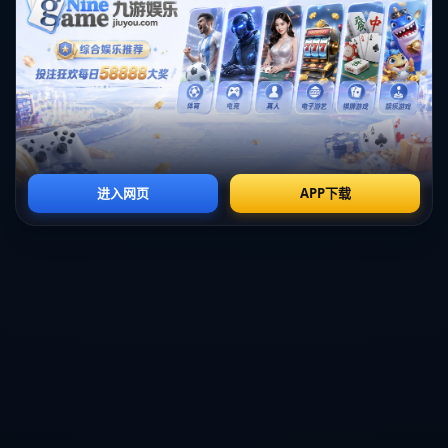
理位置偏僻，球迷基础不足，导致运营举步维艰。通过申请变更注册协会，迁
至一个足球氛围浓厚的城市后，俱乐部不仅吸引了大量新球迷，还成功签下多
家赞助协议，实现了 **盈利模式的转变**。
此外，在新城市里，俱乐部将青年培训与社区活动结合，吸引了不少年轻球员
的参与，进一步扩大了其影响力。这一成功案例说明了，借助于 **变更注册的
策略**，俱乐部不仅能够提升自身业绩，同时也是对整个地区足球发展的有益
促进。
#### 未来展望
随着 **开放易地搬迁** 政策的实施，预计将会有更多俱乐部选择变更注册，
以寻求更好的发展空间。但这一过程也需要谨慎操作，确保迁移后能够维持原
有的粉丝基础与社会责任。中国足球的每一步进步都离不开政策的引导和良好
的市场环境，而新的政策无疑为足球事业的发展提供了更多的可能性。