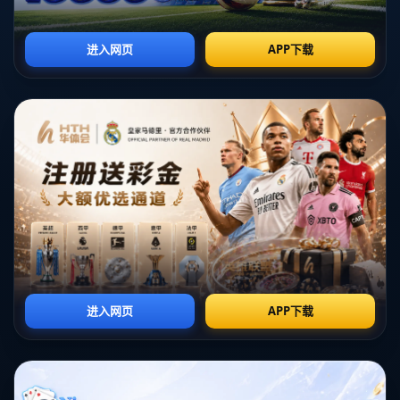
阿爾瓦雷斯，這位年僅20歲的前鋒，憑藉其出色的技術和敏銳的球場嗅覺，迅
速在馬競青年隊中嶄露頭角。他的速度和靈活性使他在對手防線中如魚得水，
成為教練組眼中的潛力股。**在過去的幾場比賽中，他的表現不僅穩定，還屢
屢創造出關鍵機會**，這也是他能夠在如此重要的比賽中被選為首發的原因之
一。
**馬競的戰術調整**
馬競一直以其堅固的防守和快速反擊著稱，而阿爾瓦雷斯的加入，無疑為球隊
的進攻端注入了新的活力。**教練西蒙尼在賽前訓練中多次強調，阿爾瓦雷斯
的靈活跑位和出色的射門能力將是球隊進攻的關鍵**。這一戰術調整不僅是對
阿爾瓦雷斯個人能力的肯定，也顯示出馬競在進攻端尋求更多變化的決心。