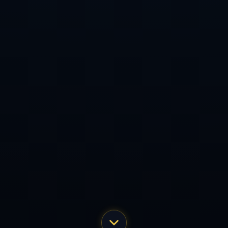
地址:四川省阿坝藏族羌族自治州小金县新桥乡
电话:029-5223281
邮箱:admin@shuoshuoshuang.com