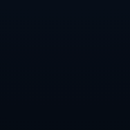
当然，赛季中的表现也对球员身价产生直接影响。阿森纳在上赛季英超联赛中
的强势表现，使得队内核心球员身价大幅攀升。相反，拜仁在欧冠中屡屡遭遇
挫败，尽管他们依然是德甲的霸主，但国际赛场上的失利无疑对其整体身价产
生了消极影响。
总之，**拜仁和阿森纳在首发身价上的差距不仅反映了球队风格的不同，也揭
示了彼此在市场策略和球员发展的不同路径。而在激烈的欧洲足球市场中，这
种竞争也将继续上演，也许未来的身价排名会因此而发生变化。**