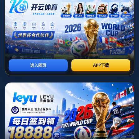
首发身价PK：拜仁5.3亿 枪手7.5亿
日期:2026-07-07T21:28:44+08:00
### 首发身价PK：拜仁5.3亿 枪手7.5亿