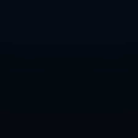
上一篇：男篮公布世预赛集训名单：郭艾伦赵睿周琦领衔
下一篇：中国男篮的未来！4位旅美新星齐聚NBA夏联赛场
地址:四川省阿坝藏族羌族自治州小金县新桥乡