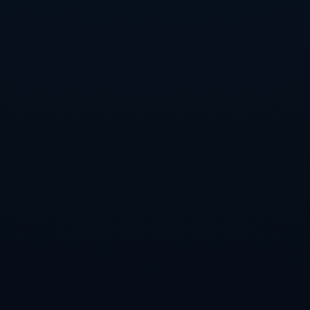
在全球范围内，许多体育俱乐部都通过类似的方式来激励球员和吸引球迷。例
如，**巴塞罗那足球俱乐部**曾在赛季开始前邀请其历史上的传奇球员回到诺
坎普球场，与现役球员进行交流。这种做法不仅增强了球队的凝聚力，也提升
了球迷的忠诚度。
**关键词融入：**
在这篇文章中，我们自然地融入了“**皇社**”、“**欧洲杯**”、“**奥运会
**”、“**冠军**”等关键词。这些关键词不仅帮助提升了文章的搜索引擎优化