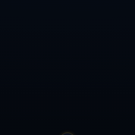
地址:四川省阿坝藏族羌族自治州小金县新桥乡
电话:029-5223281
邮箱:admin@shuoshuoshuang.com