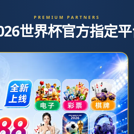
网站首页
公司简介
产品中心
新
伤病成中国男篮征战世界杯赛的最大隐