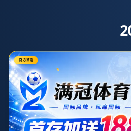
公司新闻
技术问题