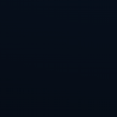
### 案例分析
在2019年篮球世界杯中，中国男篮的核心
影响。通过对周琦伤病的分析，我们可以看
### 结论
伤病是中国男篮征战世界杯赛的最大隐患，
国际赛场上展现出更强的竞争力。