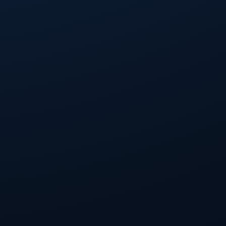
复条件。
积极的心态，有助于加快康复进程。