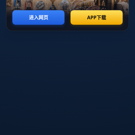
国男篮在医疗保障方面有所提升，但与世界顶级球队相比仍有差距。
采取一系列措施：
练计划，避免过度训练，确保球员有足够的休息时间。