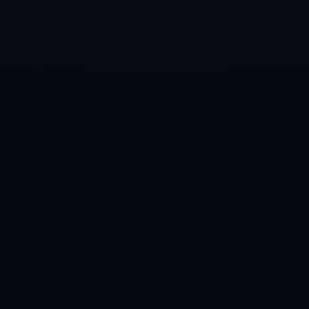
:四川省阿坝藏族羌族自治州小金县新桥乡
电话:029-5