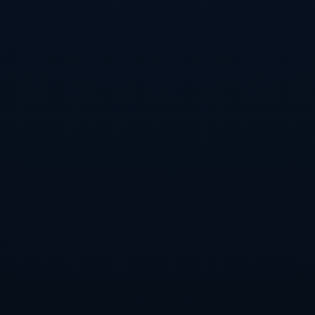
1. **团队合作：** 每位球员都在为了共同目标而努力，这种凝聚力是任何成
功球队必不可少的。
2. **技战术灵活性：** 在比赛中根据对手调整战术的能力，使得球队面对不
同风格的对手时都能游刃有余。