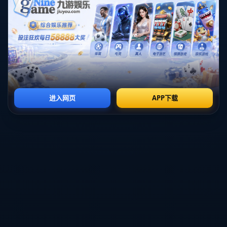
斯卡利特自加入热刺青训营以来，一直表现出色。他在青年队的出色表现不仅
赢得了教练的信任，也吸引了众多球迷的目光。**斯卡利特的速度和射门能力
**使他成为场上不可忽视的威胁。尽管年纪轻轻，他已经在热刺一线队中崭露
头角，并在多场比赛中贡献了关键进球。
### 牛津联的战略眼光
牛津联选择租借斯卡利特，显然是经过深思熟虑的决定。对于牛津联来说，引