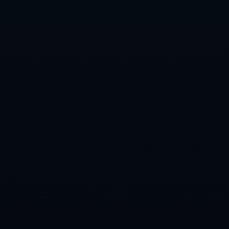
下一篇：日本國腳川邊駿結束旅歐回歸，加盟廣島三箭，轉會費350萬歐元
地址:四川省阿坝藏族羌族自治州小金县新桥乡
电话:029-5223281