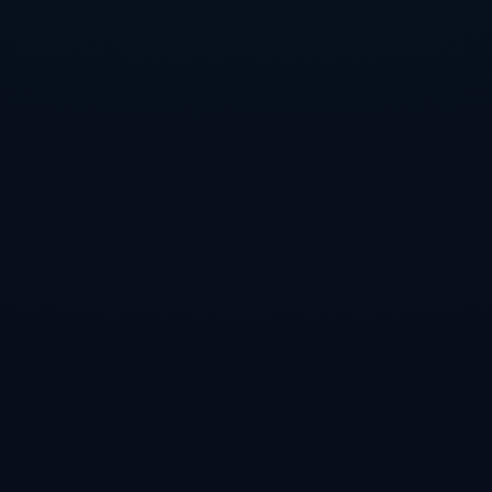
在足球历史上，许多球员通过转会实现了职业生涯的飞跃。例如，克里斯蒂亚
诺·罗纳尔多从曼联转会至皇家马德里后，迅速成为世界级球星。然而，转会也
伴随着挑战，如适应新环境和战术体系。因此，斯特林和菲利克斯的转会都需
要谨慎考虑。
综上所述，尤文图斯对斯特林的兴趣可能为菲利克斯重返切尔西创造了一个绝
佳的机会。无论最终结果如何，这两笔潜在的转会都将对欧洲足坛产生深远影
响。