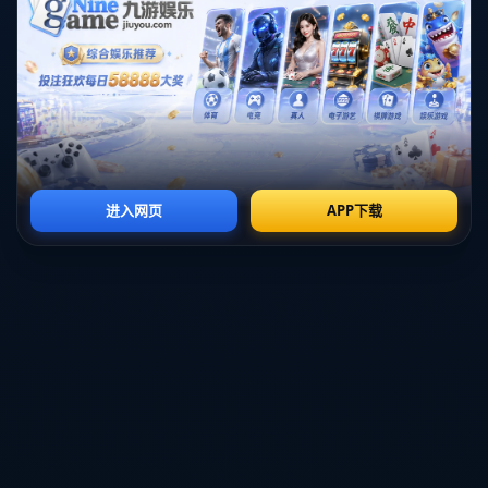
一个更大的舞台。
**案例分析：球员转会的成功与挑战**