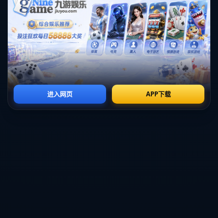
如若湖人能够合理利用小阵容，通过*浓眉*的外线投射拉开空间，或许能为其
他球员创造更多得分机会。同时，增加对勇士后卫的防守压力，尽量减少他们
的投篮次数，将是湖人教练组的另一项重要策略。
另一方面，勇士教练应根据湖人可能采用的小阵容，适时调整防守策略，利用
更高的身体对抗来限制湖人的内线进攻。勇士后场的轮换阵容在面对湖人强大
的内线时，必须保持高度警惕，以确保在防守端的有效性。
#### 关键战术的实施
在G4这样的关键战役中，战术的合理运用无疑会左右双方的胜负。湖人需运用
其强硬的防守策略，力争在篮板争夺上占据优势。而勇士则需继续发挥他们的
快攻和外线投篮能力，在球场上拉开空间，在不断传导球的过程中寻找得分机
会。