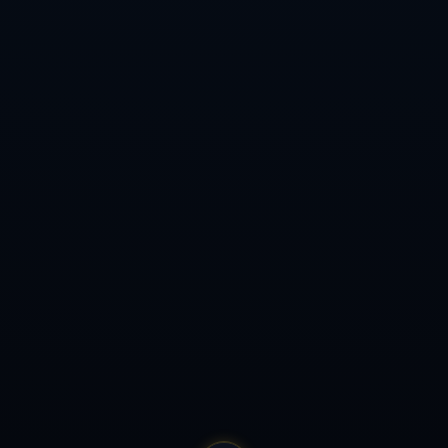
地址:四川省阿坝藏族羌族自治州小金县新桥乡
电话:029-5223281
邮箱:admin@shuoshuoshuang.com