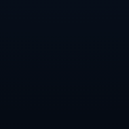
通过研究以往的比赛，不难发现双方在紧张局面下的应对策略。例如，在上轮
的较量中，文明的球员心态影响了关键时刻的表现，这也是促使他们最终能否
扭转战局的重要因素。
综上所述，G4之战将是一场充满悬念的比赛。湖人有望在*浓眉定律*的支持下
强势反击，而勇士则需要发挥主场优势以实现拒绝让赛点的目标。在这场宁静
与喧嚣交织的比赛中，谁将主宰这场对决？让我们拭目以待。
上一篇：约基奇23+12戈登27分 掘金力克热火大比分3-1
下一篇：李根重返上海男篮 发深情长文：上海，我回来了！