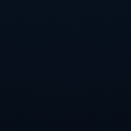
#### 心态管理与备战策略
在激烈的比赛中，将会有许多不可预测的因素，球队的心态管理显得尤为重
要。鬼木达在讲话中强调了**心理素质的培养**，认为良好的心理状态能够帮
助球员在关键时刻做出正确的决定。此外，教练团队也将不断完善战术体系，
以应对不同对手的挑战。
在和球队技术分析师的配合下，川崎前锋的备战策略日渐成熟。通过分析对手