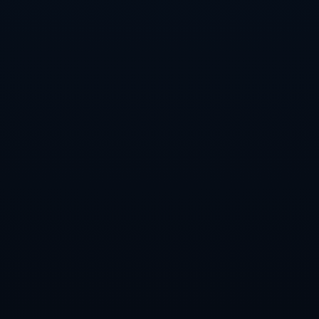
的比赛视频，调整自己的技战术，球队希望能够在比赛中占得先机。
#### 战与和的完美结合
在竞争激烈的联赛和亚冠舞台上，川崎前锋深知**实力与战术**的结合至关重
要。鬼木达言简意赅地总结道：“在追求胜利的同时，我们不应忘记足球本身的
乐趣。”这不仅反映在训练中，也体现在每一场比赛里，球队将致力于展现出优
雅而又具侵略性的比赛风格。
作为亚洲足球的佼佼者，川崎前锋的新赛季誓师大会无疑是一个新的起点。**
球迷们的期待、球队的信念以及鬼木达的执着**，都将成为推动川崎前锋在今