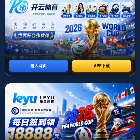
川崎前锋召开新赛季誓师大会，鬼木达：亚冠和联赛争
取夺冠
日期:2026-07-07T21:28:44+08:00
### 川崎前锋召开新赛季誓师大会，鬼木达：亚冠和联赛争取夺冠
在日本职业足球的舞台上，**川崎前锋**始终是一个闪耀的名字。新赛季来临
之际，川崎前锋召开了盛大的誓师大会，球队主教练鬼木达在会上表达了他对
新赛季的雄心。他明确表示，球队将全力以赴争取亚冠和联赛双冠。在这场令
人振奋的大会中，鬼木达传达了一种不屈不挠、勇往直前的信念，为球员们和
球迷们注入了巨大的动力。