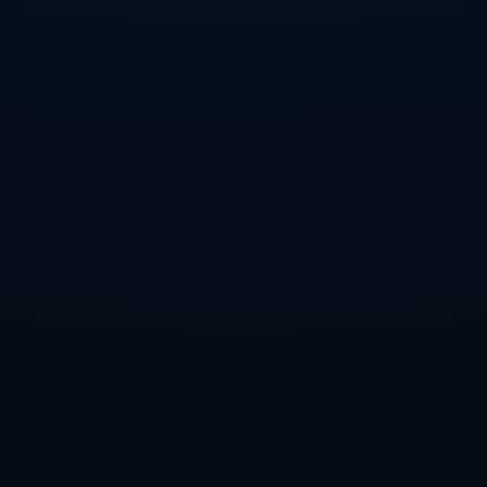
在CBA联赛中，球员的转会往往会对球队的整体实力产生深远影响。以往的案
例表明，**优秀球员的转会**可以迅速提升球队的竞争力。例如，某知名球员
在转会至另一支球队后，帮助新球队在联赛中取得了历史最佳成绩。这也说明
了赵泰隆的转会对青岛男篮的重要性。
**总结**
赵泰隆的转会是他职业生涯中的一个重要节点。对于青岛男篮来说，这无疑是
一次提升球队实力的绝佳机会。而对于福建男篮，赵泰隆的成功也证明了他们
在球员培养方面的卓越成就。无论未来如何，赵泰隆在福建男篮的岁月将永远