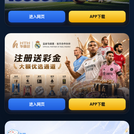
**防守技巧**在CBA联赛中都名列前茅。多年来，他帮助福建男篮在多次比赛
中取得了优异的成绩。赵泰隆的转会无疑是青岛男篮的一次重大引援，这将为
青岛队的整体实力带来显著提升。
**转会背后的深意**
赵泰隆的转会不仅仅是一次职业生涯的选择，更是他对篮球梦想的追求。青岛
男篮近年来在CBA联赛中表现出色，球队的整体实力和战术体系都在不断完
善。赵泰隆的加入，将为青岛男篮注入新的活力和经验。对于赵泰隆来说，这
也是一个新的开始，一个展示自己实力的平台。
**福建男篮的情怀**